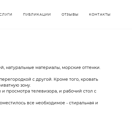
СЛУГИ
СЛУГИ
ПУБЛИКАЦИИ
ПУБЛИКАЦИИ
ОТЗЫВЫ
ОТЗЫВЫ
КОНТАКТЫ
КОНТАКТЫ
ей, натуральные материалы, морские оттенки.
ерегородкой с другой. Кроме того, кровать
риватную зону.
й и просмотра телевизора, и рабочий стол с
поместилось все необходимое - стиральная и